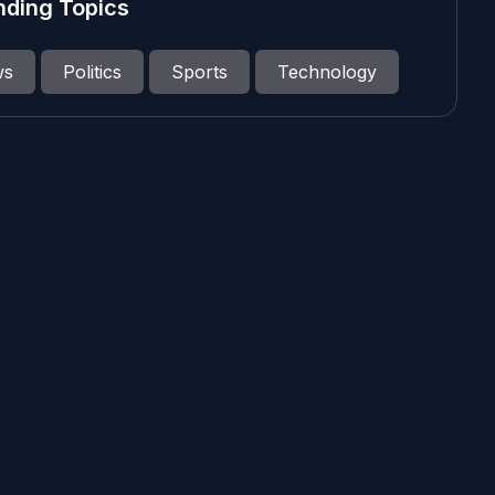
nding Topics
ws
Politics
Sports
Technology