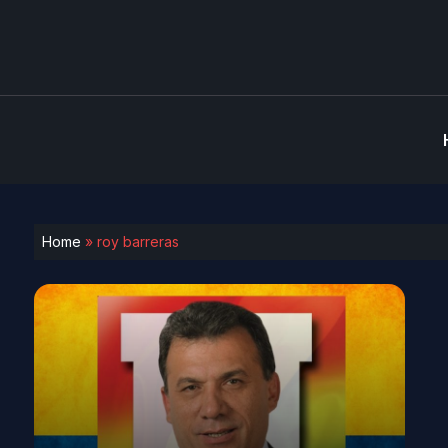
Home
»
roy barreras