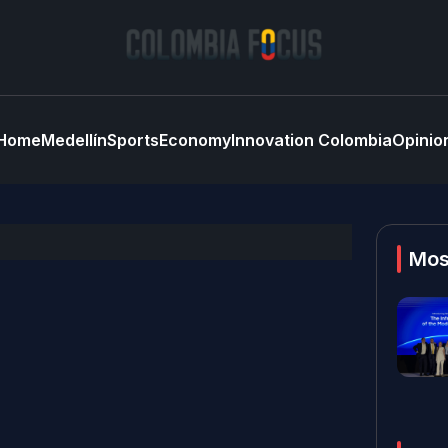
Home
Medellín
Sports
Economy
Innovation Colombia
Opinio
Mos